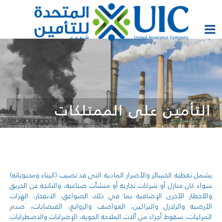
التأمين على الممتلكات
يشمل تغطية الخسائر والأضرار المادية التي قد تصيب (البناء ومحتوياته)
سواء كان منازل أو شركات تجارية أو منشآت صناعية، والناتجة
عن الحريق
والأخطار الأخرى الإضافية بما في ذلك الصواعق،
الانفجار، الهزات
الأرضية والزلازل والبراكين، العواصف والزوابع، الفيضانات، صدم
المركبات،
سقوط أجزاء من آلات الملاحة الجوية، الإضرابات والاضطرابات