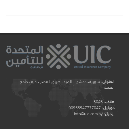
العنوان:
سورية، دمشق ، المزة ، طريق القصر ، خلف جامع
الطيب
هاتف:
5046
موبايل:
00963947777047
ايميل:
info@uic.com.sy