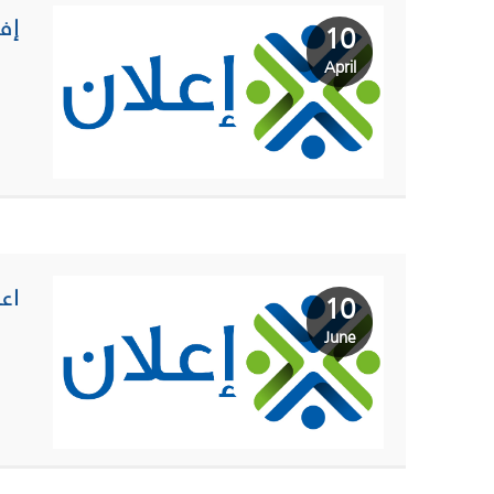
إف
10
April
اع
10
June