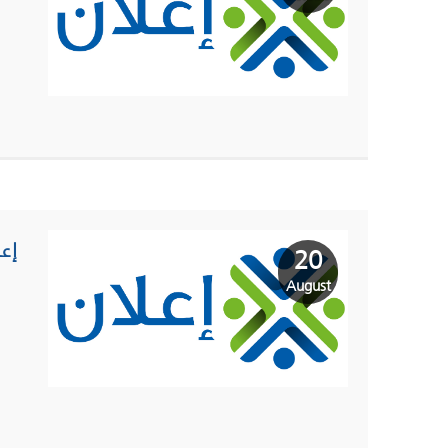
إع
20
August