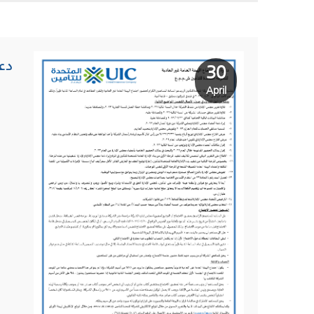
دع
30
April