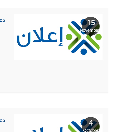
دع
15
November
دع
4
October