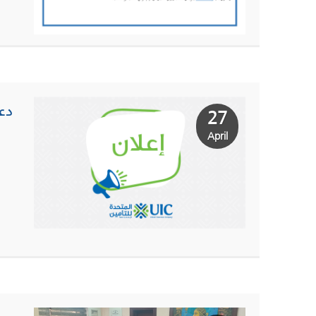
دع
27
April