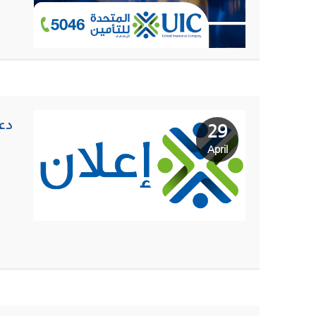
دع
29
April