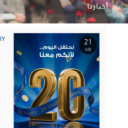
أخبارنا
RY
21
July