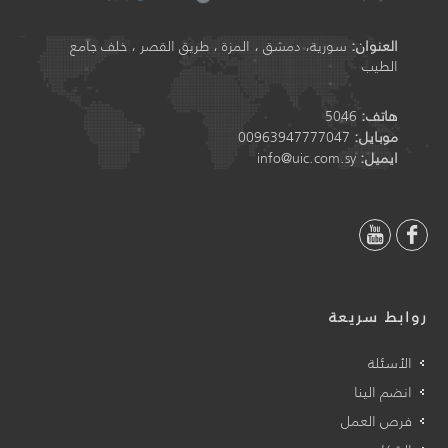
العنوان:
سورية، دمشق ، المزة ، طريق القصر ، خلف جامع
الطيب
هاتف:
5046
موبايل:
00963947777047
ايميل:
info@uic.com.sy
روابط سريعة
الأسئلة
انضم الينا
فرص العمل