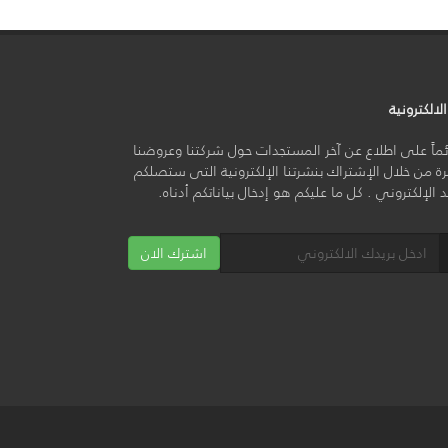
لالكترونية
ائماً على اطلاع عن آخر المستجدات حول شركتنا وعروضنا
ة من خلال الإشتراك بنشرتنا الإلكترونية التى ستصلكم
يد الإلكتروني . كل ما عليكم هو إدخال بياناتكم أدناه.
اشترك الان