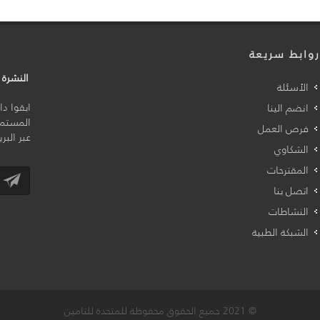
وابط سريعة
النشرة ا
الأسئلة
ابقوا د
انضم الينا
المستمر
فرص العمل
عبر البر
الشكاوي
المقترحات
اتصل بنا
النشاطات
الشبكة الطبية
© 2021 جميع الحقوق محفوظة للمتحدة للتامين