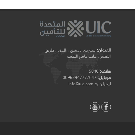
ر
العنوان:
سورية، دمشق ، المزة ، طريق
القصر ، خلف جامع الطيب
هاتف:
5046
موبايل:
00963947777047
ايميل:
info@uic.com.sy