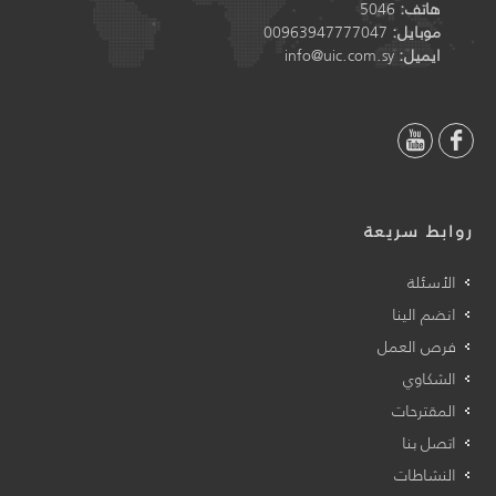
هاتف:
5046
موبايل:
00963947777047
ايميل:
info@uic.com.sy
روابط سريعة
الأسئلة
انضم الينا
فرص العمل
الشكاوي
المقترحات
اتصل بنا
النشاطات