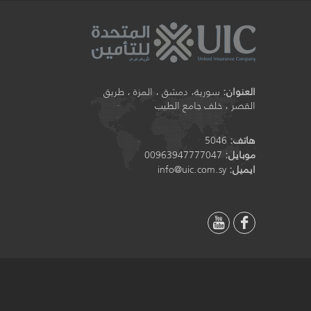
ر
العنوان:
سورية، دمشق ، المزة ، طريق
القصر ، خلف جامع الطيب
هاتف:
5046
موبايل:
00963947777047
ايميل:
info@uic.com.sy