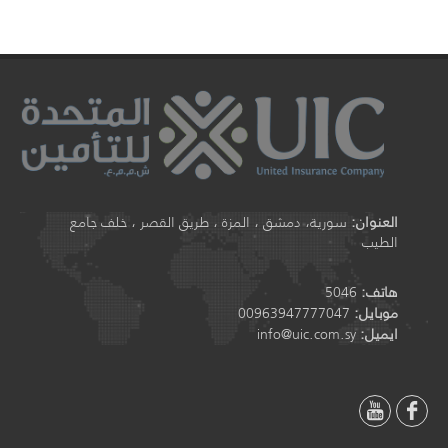
العنوان:
سورية، دمشق ، المزة ، طريق القصر ، خلف جامع
الطيب
هاتف:
5046
موبايل:
00963947777047
ايميل:
info@uic.com.sy